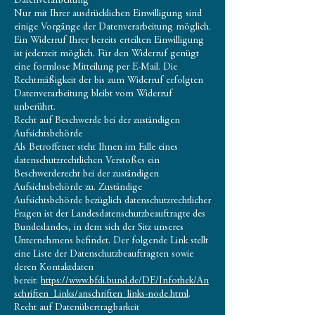
Datenverarbeitung
Nur mit Ihrer ausdrücklichen Einwilligung sind
einige Vorgänge der Datenverarbeitung möglich.
Ein Widerruf Ihrer bereits erteilten Einwilligung
ist jederzeit möglich. Für den Widerruf genügt
eine formlose Mitteilung per E-Mail. Die
Rechtmäßigkeit der bis zum Widerruf erfolgten
Datenverarbeitung bleibt vom Widerruf
unberührt.
Recht auf Beschwerde bei der zuständigen
Aufsichtsbehörde
Als Betroffener steht Ihnen im Falle eines
datenschutzrechtlichen Verstoßes ein
Beschwerderecht bei der zuständigen
Aufsichtsbehörde zu. Zuständige
Aufsichtsbehörde bezüglich datenschutzrechtlicher
Fragen ist der Landesdatenschutzbeauftragte des
Bundeslandes, in dem sich der Sitz unseres
Unternehmens befindet. Der folgende Link stellt
eine Liste der Datenschutzbeauftragten sowie
deren Kontaktdaten
bereit:
https://www.bfdi.bund.de/DE/Infothek/An
schriften_Links/anschriften_links-node.html
.
Recht auf Datenübertragbarkeit