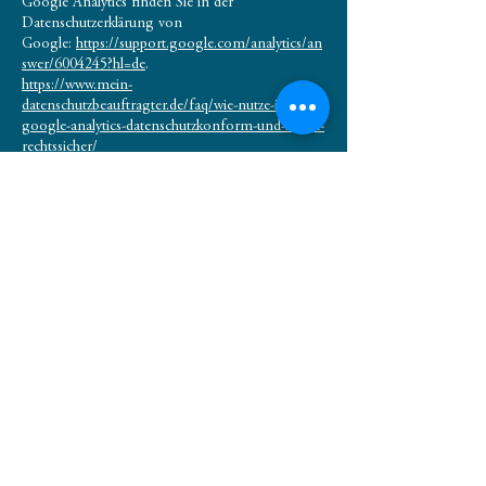
Google Analytics finden Sie in der
Datenschutzerklärung von
Google:
https://support.google.com/analytics/an
swer/6004245?hl=de
.
https://www.mein-
datenschutzbeauftragter.de/faq/wie-nutze-ich-
google-analytics-datenschutzkonform-und-somit-
rechtssicher/
Auftragsverarbeitung
Zur vollständigen Erfüllung der gesetzlichen
Datenschutzvorgaben haben wir mit Google
einen Vertrag über die Auftragsverarbeitung
abgeschlossen.
Demografische Merkmale bei Google Analytics
Unsere Website verwendet die Funktion
“demografische Merkmale” von Google
Analytics. Mit ihr lassen sich Berichte erstellen,
die Aussagen zu Alter, Geschlecht und Interessen
der Seitenbesucher enthalten. Diese Daten
stammen aus interessenbezogener Werbung von
Google sowie aus Besucherdaten von
Drittanbietern. Eine Zuordnung der Daten zu
einer bestimmten Person ist nicht möglich. Sie
können diese Funktion jederzeit deaktivieren.